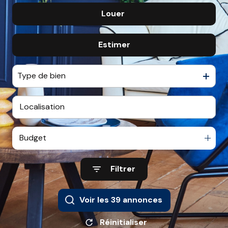
Louer
De l'ancien
CONTACT
De l'immo pro
Estimer
à l'année
De l'immo pro
Type de bien
Budget
Filtrer
Voir les
39
annonces
Réinitialiser