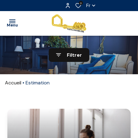
0
Fr
Menu
ACCUEIL
Filtrer
VENTE
LOCATION
Accueil
Estimation
LOCATION
SAISONNIÈRE
EXTRANET
NOS
PARTENAIRES