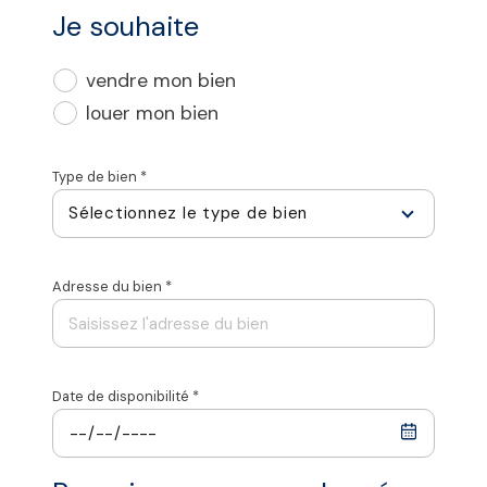
Je souhaite
J'obtiens une estimation en 4 étapes
vendre mon bien
1
2
3
4
louer mon bien
Type de bien *
Sélectionnez le type de bien
N° de
Adresse du bien *
Appartement
Maison
Libel
Date de disponibilité *
suivant
Code