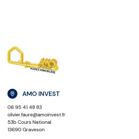
AMO INVEST
06 95 41 48 83
olivier.faure@amoinvest.fr
53b Cours National
13690 Graveson