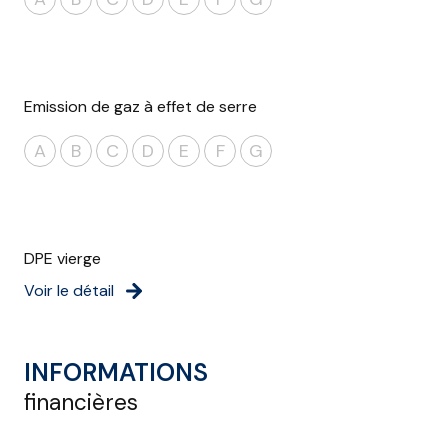
Emission de gaz à effet de serre
A
B
C
D
E
F
G
DPE vierge
Voir le détail
INFORMATIONS
financières