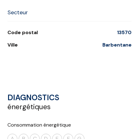
Secteur
Code postal
13570
Ville
Barbentane
DIAGNOSTICS
énergétiques
Consommation énergétique
A
B
C
D
E
F
G