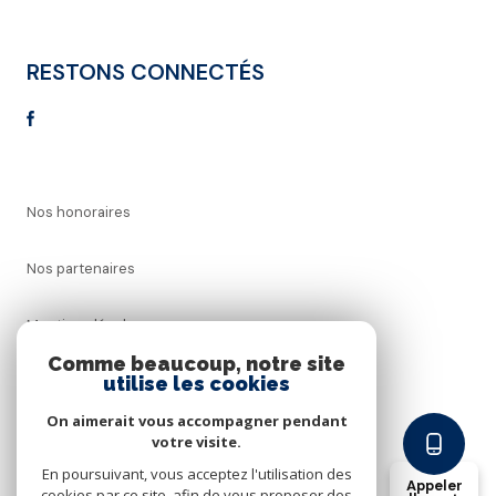
RESTONS CONNECTÉS
Nos honoraires
Nos partenaires
Mentions légales
Comme beaucoup, notre site
utilise les cookies
Admin
On aimerait vous accompagner pendant
Politique RGPD
votre visite.
En poursuivant, vous acceptez l'utilisation des
Appeler
cookies par ce site, afin de vous proposer des
Cookies