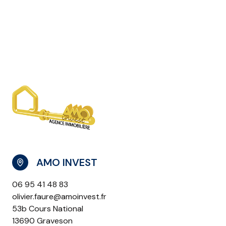
AMO INVEST
06 95 41 48 83
olivier.faure@amoinvest.fr
53b Cours National
13690 Graveson