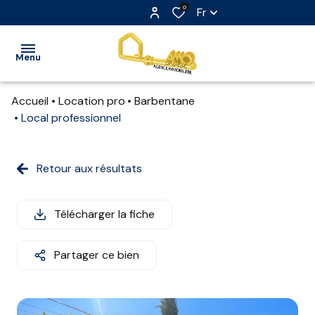
0
Fr
Menu
Accueil
Location pro
Barbentane
ACCUEIL
Local professionnel
VENTE
Retour aux résultats
LOCATION
LOCATION
Télécharger la fiche
SAISONNIÈRE
Partager ce bien
EXTRANET
NOS
PARTENAIRES