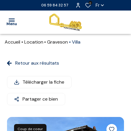
0
Fr
06 59 84 32 57
Menu
Accueil
Location
Graveson
Villa
ACCUEIL
VENTE
Retour aux résultats
LOCATION
Télécharger la fiche
LOCATION
SAISONNIÈRE
Partager ce bien
EXTRANET
NOS
PARTENAIRES
Coup de coeur