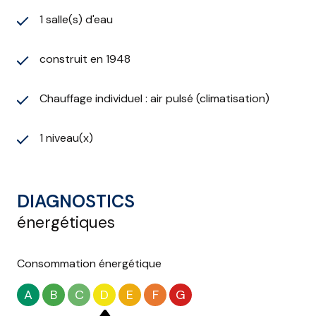
Estimation des coûts annuels d’énergie :
entre 1 410
1 salle(s) d'eau
€ et 1 980 € / an
Informations complémentaires :
construit en 1948
Les informations sur les risques auxquels ce bien est
exposé sont disponibles sur le site
Géorisques
:
www.georisques.gouv.fr
Chauffage individuel : air pulsé (climatisation)
1 niveau(x)
DIAGNOSTICS
énergétiques
Consommation énergétique
A
B
C
D
E
F
G