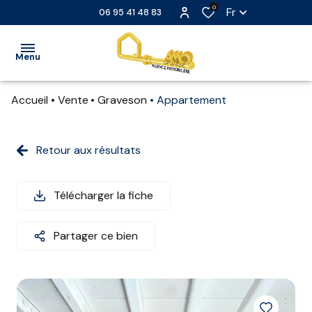
0
Fr
06 95 41 48 83
Menu
Accueil
Vente
Graveson
Appartement
ACCUEIL
VENTE
Retour aux résultats
LOCATION
Télécharger la fiche
LOCATION
SAISONNIÈRE
Partager ce bien
EXTRANET
NOS
PARTENAIRES