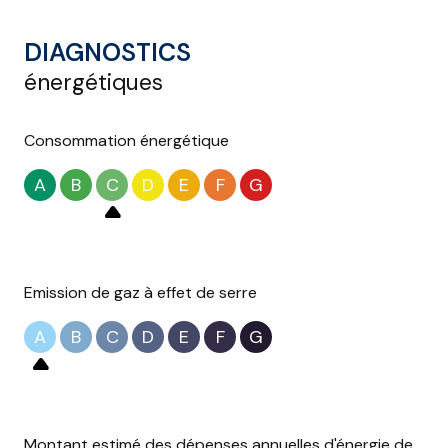
DIAGNOSTICS
énergétiques
Consommation énergétique
A
B
C
D
E
F
G
Emission de gaz à effet de serre
A
B
C
D
E
F
G
Montant estimé des dépenses annuelles d'énergie de