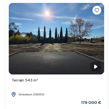
Terrain 543 m²
Graveson (13690)
179 000 €