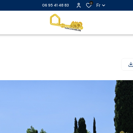
0
Fr
06 95 41 48 83