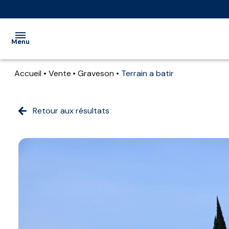
Menu
Accueil
Vente
Graveson
Terrain a batir
ACCUEIL
VENTE
Retour aux résultats
LOCATION
LOCATION
SAISONNIÈRE
EXTRANET
NOS
PARTENAIRES