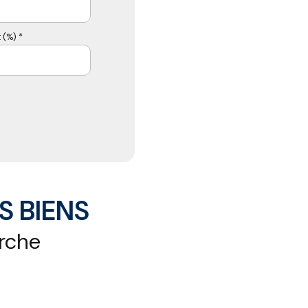
 (%) *
S BIENS
erche