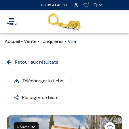
0
Fr
06 95 41 48 83
Menu
Accueil
Vente
Jonquieres
Villa
ACCUEIL
VENTE
Retour aux résultats
LOCATION
Télécharger la fiche
LOCATION
SAISONNIÈRE
Partager ce bien
EXTRANET
NOS
PARTENAIRES
Nouveauté