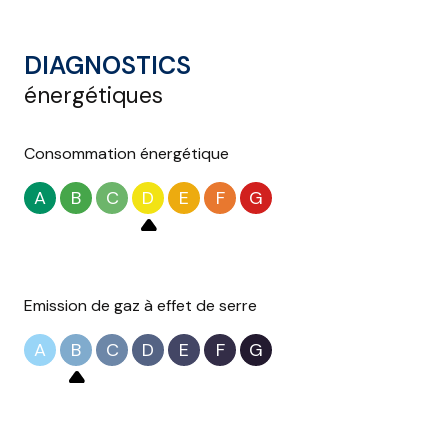
DIAGNOSTICS
énergétiques
Consommation énergétique
A
B
C
D
E
F
G
Emission de gaz à effet de serre
A
B
C
D
E
F
G