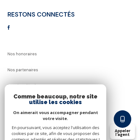
RESTONS CONNECTÉS
Nos honoraires
Nos partenaires
Mentions légales
Comme beaucoup, notre site
utilise les cookies
Admin
On aimerait vous accompagner pendant
Politique RGPD
votre visite.
En poursuivant, vous acceptez l'utilisation des
Appeler
cookies par ce site, afin de vous proposer des
Cookies
l'agent
contenus adaptés et réaliser des statistiques !