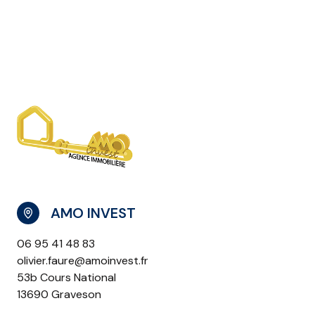
AMO INVEST
06 95 41 48 83
olivier.faure@amoinvest.fr
53b Cours National
13690 Graveson