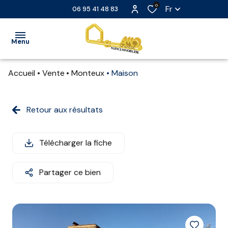
0
Fr
06 95 41 48 83
Menu
Accueil
Vente
Monteux
Maison
ACCUEIL
VENTE
Retour aux résultats
LOCATION
Télécharger la fiche
LOCATION
SAISONNIÈRE
Partager ce bien
EXTRANET
NOS
PARTENAIRES