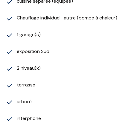
cuisine séparée (équipée)
locatifs.
ATOUTS MAJEURS
- Construction solide et qualitative
Chauffage individuel : autre (pompe à chaleur)
- Secteur calme
- Terrain parfaitement entrenu
1 garage(s)
- Maison très lumineuse grace aux nombreuses
ouvertures
exposition Sud
- Idéal pour une famille nombreuse ou professionnel
souhaitant exploiter le rez de chaussé
- Portail électrique
2 niveau(x)
- Alarm
- Fenetres double vitrage / PVC
terrasse
Prix du bien: 652.000 Euros FAI
arboré
Honoraires charge vendeur
Contactez-nous pour organiser une visite
interphone
Et pour plus d'information, nous restons à votre
disposition.