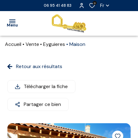
0
Fr
06 95 41 48 83
Menu
Accueil
Vente
Eyguieres
Maison
ACCUEIL
VENTE
Retour aux résultats
LOCATION
Télécharger la fiche
LOCATION
SAISONNIÈRE
Partager ce bien
EXTRANET
NOS
PARTENAIRES