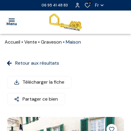
0
Fr
06 95 41 48 83
Menu
Accueil
Vente
Graveson
Maison
ACCUEIL
VENTE
Retour aux résultats
LOCATION
Télécharger la fiche
LOCATION
SAISONNIÈRE
Partager ce bien
EXTRANET
NOS
PARTENAIRES