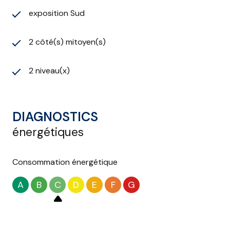
exposition Sud
2 côté(s) mitoyen(s)
2 niveau(x)
DIAGNOSTICS
énergétiques
Consommation énergétique
A
B
C
D
E
F
G