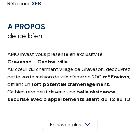
Référence
398
A PROPOS
de ce bien
AMO Invest vous présente en exclusitvité :
Graveson – Centre-ville
Au cœur du charmant village de Graveson, découvrez
cette vaste maison de ville d’environ 200
m² Environ
,
offrant un
fort potentiel d’aménagement
.
Ce bien rare peut devenir une
belle résidence
sécurisé avec 5 appartements allant du T2 au T3
avec extérieur et parking pour certain.
Actuellement organisée en
3 logements
(et
facilement transformable en
5
), elle dispose de 4
En savoir plus
chambres
, 2
cuisines
, 2
salles d’eau
, d’un
garage
de 50 m²
et d’une
grande cour
, un véritable atout en