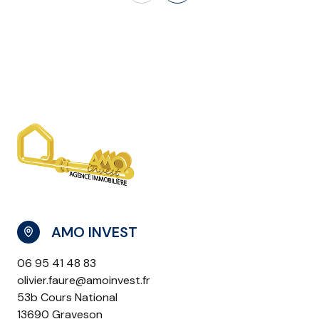
AMO INVEST
06 95 41 48 83
olivier.faure@amoinvest.fr
53b Cours National
13690 Graveson