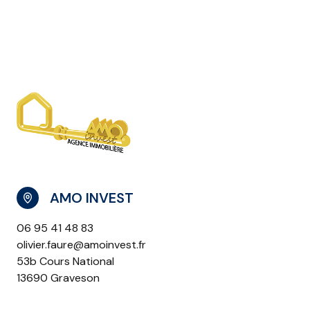
AMO INVEST
06 95 41 48 83
olivier.faure@amoinvest.fr
53b Cours National
13690 Graveson