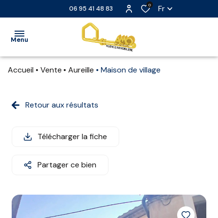
0
Fr
06 95 41 48 83
Menu
Accueil
Vente
Aureille
Maison de village
ACCUEIL
VENTE
Retour aux résultats
LOCATION
Télécharger la fiche
LOCATION
SAISONNIÈRE
Partager ce bien
EXTRANET
NOS
PARTENAIRES