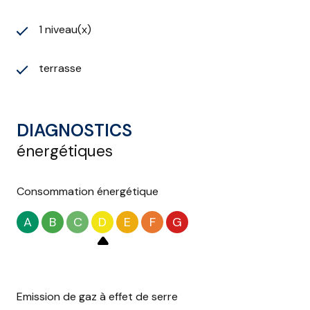
1 niveau(x)
terrasse
DIAGNOSTICS
énergétiques
Consommation énergétique
A
B
C
D
E
F
G
Emission de gaz à effet de serre