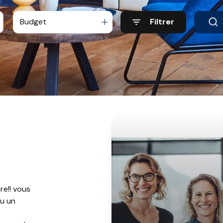
Budget
Filtrer
re!! vous
ou un