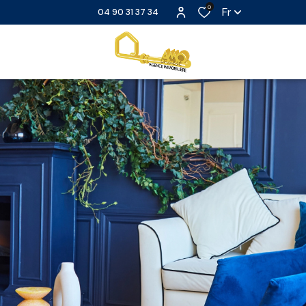
0
Fr
04 90 31 37 34