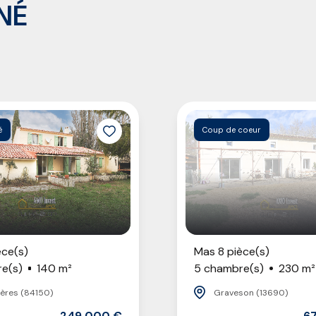
NÉ
é
Coup de coeur
èce(s)
Mas 8 pièce(s)
e(s)
140 m²
5 chambre(s)
230 m²
ères (84150)
Graveson (13690)
249 000 €
6