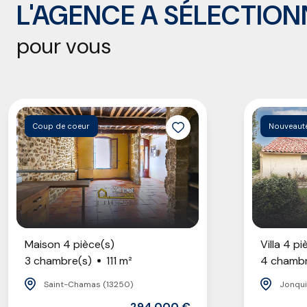
L'AGENCE A SÉLECTION
pour vous
Coup de coeur
Nouveaut
Maison 4 pièce(s)
Villa 4 pi
3 chambre(s)
111 m²
4 chambr
Saint-Chamas (13250)
Jonqui
294 000 €