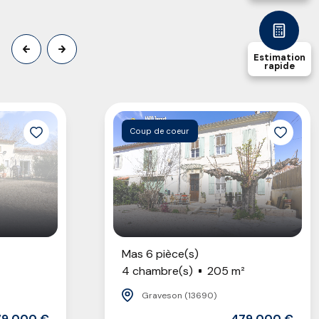
Estimation
rapide
Coup de coeur
Mas 6 pièce(s)
4 chambre(s)
205 m²
Graveson (13690)
79 000 €
479 000 €