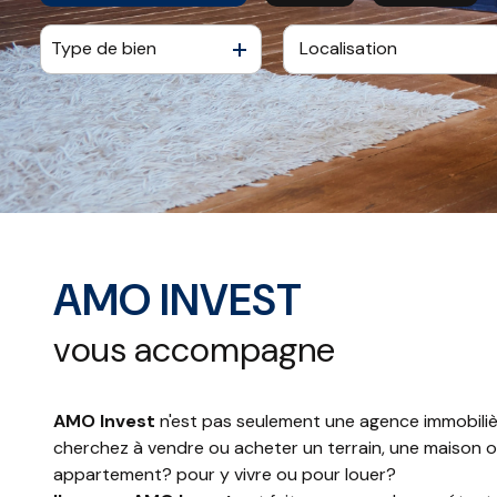
CONTACT
Type de bien
De l'ancien
à l'année
De l'immo pro
De l'immo pro
AMO INVEST
vous accompagne
AMO Invest
n'est pas seulement une agence immobiliè
cherchez à vendre ou acheter un terrain, une maison 
appartement? pour y vivre ou pour louer?