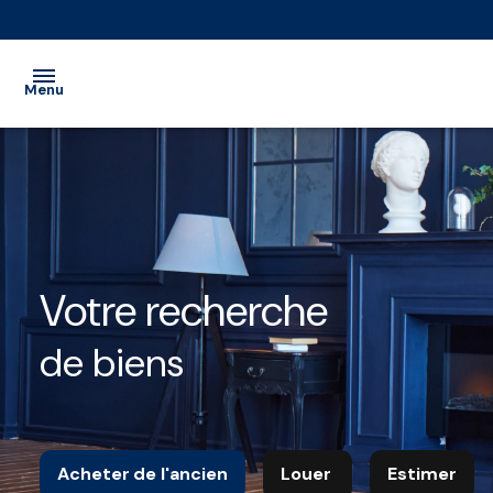
Menu
ACCUEIL
VENTE
LOCATION
Votre recherche
LOCATION
de biens
SAISONNIÈRE
EXTRANET
NOS
Acheter
de l'ancien
Louer
Estimer
PARTENAIRES