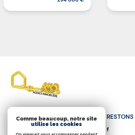
RESTONS
AMO INVEST
Comme beaucoup, notre site
utilise les cookies
06 95 41 48 83
On aimerait vous accompagner pendant