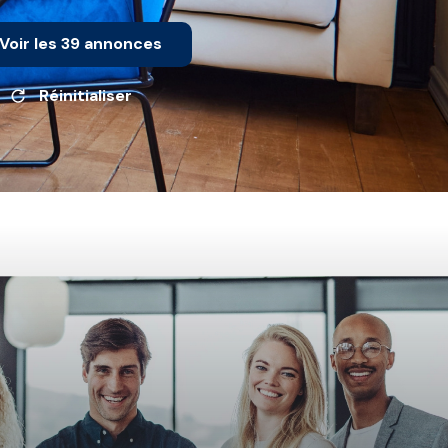
Voir les
39
annonces
Réinitialiser